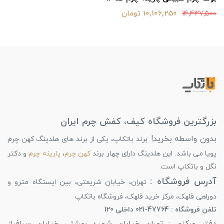
10,106,250 تومان
14,437,500
بزرگترین فروشگاه کیف، کفش چرم ایران
بدون واسطه بخرید!
برند باتکاپ، یکی از برند های هلدینگ کهن چرم
پویا می باشد. این هلدینگ دارای چهار برند
کهن چرم
،
پارینه چرم
و دکتر
نگل و باتکاپ است.
آدرس فروشگاه :
تهران، خیابان شریعتی، بین ایستگاه مترو و
دوراهی قلهک، مرکز خرید قلهک، فروشگاه باتکاپ
تلفن فروشگاه : 47764-021 داخلی 120
دفتر مرکزی : تهران خیابان شهید بهشتی خیابان سرافراز