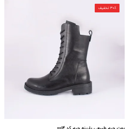
30٪ تخفیف
بوت چرم طبیعی پارینه چرم کد 0014