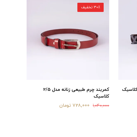
30٪ تخفیف
30٪ تخفیف
کمربند چرم طبیعی زنانه مدل 2/5
کمربند چر
کلاسیک
1,440,000
728,000 تومان
1,040,000