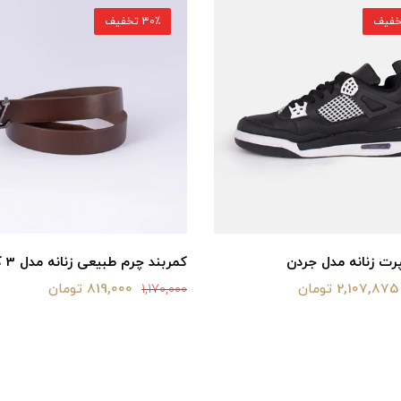
30٪ تخفیف
ت زنانه مدل جردن
کمربند چرم طبیعی زنانه مدل 3 کلاسیک
2,107,875 تومان
819,000 تومان
1,170,000