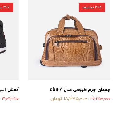
30٪ تخفیف
30٪ تخفیف
چمدان چرم طبیعی مدل db127
کفش اسپر
18,375,000 تومان
3,011,250
26,250,000