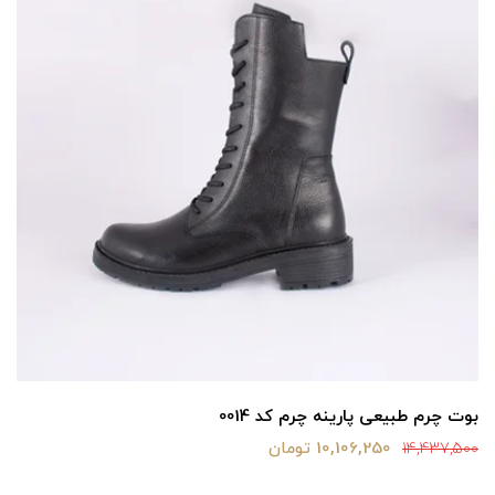
بوت چرم طبیعی پارینه چرم کد 0014
10,106,250 تومان
14,437,500