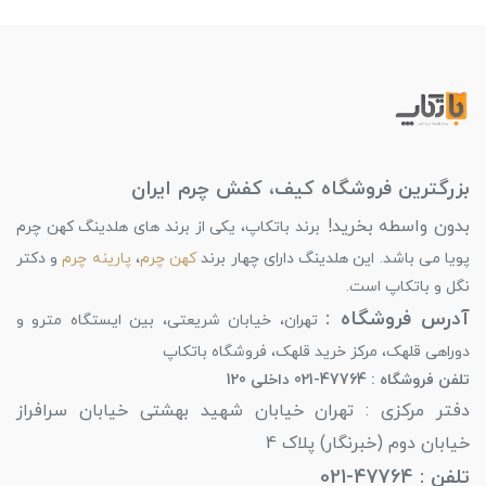
بزرگترین فروشگاه کیف، کفش چرم ایران
بدون واسطه بخرید!
برند باتکاپ، یکی از برند های هلدینگ کهن چرم
پویا می باشد. این هلدینگ دارای چهار برند
کهن چرم
،
پارینه چرم
و دکتر
نگل و باتکاپ است.
آدرس فروشگاه :
تهران، خیابان شریعتی، بین ایستگاه مترو و
دوراهی قلهک، مرکز خرید قلهک، فروشگاه باتکاپ
تلفن فروشگاه : 47764-021 داخلی 120
دفتر مرکزی : تهران خیابان شهید بهشتی خیابان سرافراز
خیابان دوم (خبرنگار) پلاک 4
تلفن : 47764-021