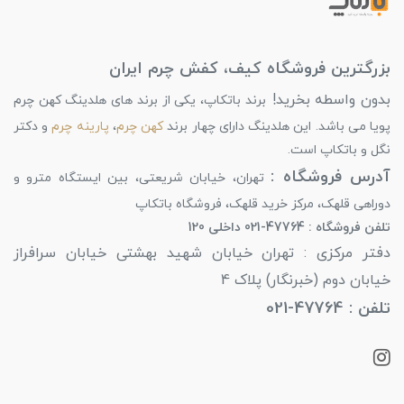
بزرگترین فروشگاه کیف، کفش چرم ایران
بدون واسطه بخرید!
برند باتکاپ، یکی از برند های هلدینگ کهن چرم
پویا می باشد. این هلدینگ دارای چهار برند
کهن چرم
،
پارینه چرم
و دکتر
نگل و باتکاپ است.
آدرس فروشگاه :
تهران، خیابان شریعتی، بین ایستگاه مترو و
دوراهی قلهک، مرکز خرید قلهک، فروشگاه باتکاپ
تلفن فروشگاه : 47764-021 داخلی 120
دفتر مرکزی : تهران خیابان شهید بهشتی خیابان سرافراز
خیابان دوم (خبرنگار) پلاک 4
تلفن : 47764-021