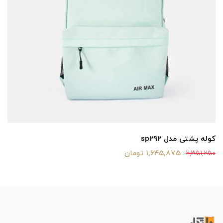
کوله پشتی مدل sp292
1,645,875 تومان
2,351,250