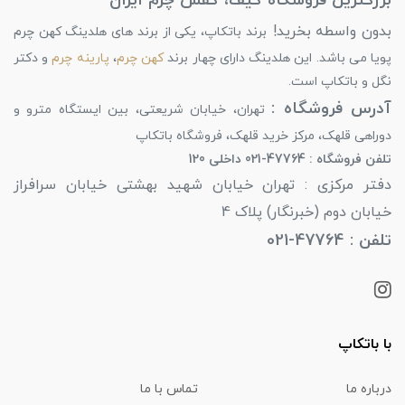
بزرگترین فروشگاه کیف، کفش چرم ایران
بدون واسطه بخرید!
برند باتکاپ، یکی از برند های هلدینگ کهن چرم
پویا می باشد. این هلدینگ دارای چهار برند
کهن چرم
،
پارینه چرم
و دکتر
نگل و باتکاپ است.
آدرس فروشگاه :
تهران، خیابان شریعتی، بین ایستگاه مترو و
دوراهی قلهک، مرکز خرید قلهک، فروشگاه باتکاپ
تلفن فروشگاه : 47764-021 داخلی 120
دفتر مرکزی : تهران خیابان شهید بهشتی خیابان سرافراز
خیابان دوم (خبرنگار) پلاک 4
تلفن : 47764-021
با باتکاپ
درباره ما
تماس با ما