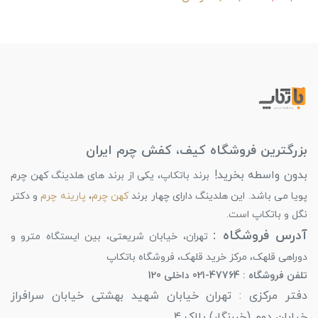
بزرگترین فروشگاه کیف، کفش چرم ایران
بدون واسطه بخرید!
برند باتکاپ، یکی از برند های هلدینگ کهن چرم
پویا می باشد. این هلدینگ دارای چهار برند
کهن چرم
،
پارینه چرم
و دکتر
نگل و باتکاپ است.
آدرس فروشگاه :
تهران، خیابان شریعتی، بین ایستگاه مترو و
دوراهی قلهک، مرکز خرید قلهک، فروشگاه باتکاپ
تلفن فروشگاه : 47764-021 داخلی 120
دفتر مرکزی : تهران خیابان شهید بهشتی خیابان سرافراز
خیابان دوم (خبرنگار) پلاک 4