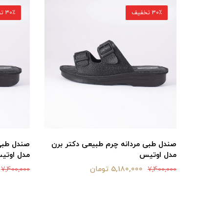
30٪ تخفیف
30٪ تخفیف
ر برن
صندل طبی مردانه چرم طبیعی دکتر برن
صندل طبی 
مدل اوتیس
مدل اوتی
5,180,000 تومان
7,400,000
7,400,000