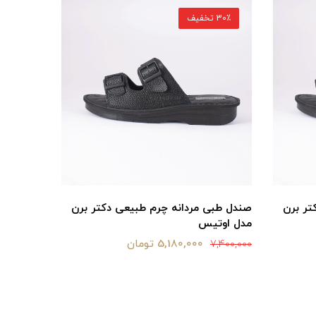
30٪ تخفیف
30٪ تخفیف
تر برن
صندل طبی مردانه چرم طبیعی دکتر برن
صندل طبی
مدل اوتیس
مدل اوت
5,180,000 تومان
7,400,000
7,400,000