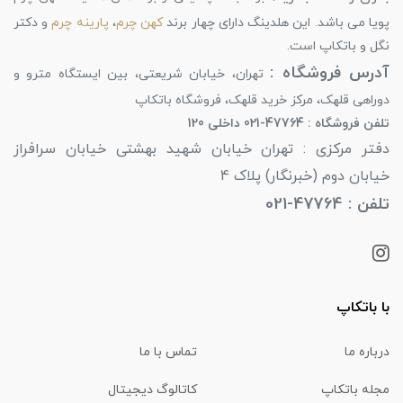
پویا می باشد. این هلدینگ دارای چهار برند
کهن چرم
،
پارینه چرم
و دکتر
نگل و باتکاپ است.
آدرس فروشگاه :
تهران، خیابان شریعتی، بین ایستگاه مترو و
دوراهی قلهک، مرکز خرید قلهک، فروشگاه باتکاپ
تلفن فروشگاه : 47764-021 داخلی 120
دفتر مرکزی : تهران خیابان شهید بهشتی خیابان سرافراز
خیابان دوم (خبرنگار) پلاک 4
تلفن : 47764-021
با باتکاپ
درباره ما
تماس با ما
مجله باتکاپ
کاتالوگ دیجیتال