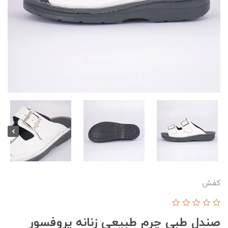
کفش
صندل طبی چرم طبیعی زنانه پروفسور