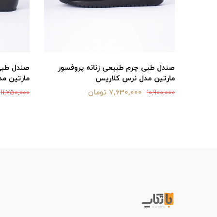
سور
صندل طبی چرم طبیعی زنانه پروفسور
صندل طبی 
مارتین مدل نرس کلاریس
مارتین مد
7,630,000 تومان
11,750,000
10,900,000