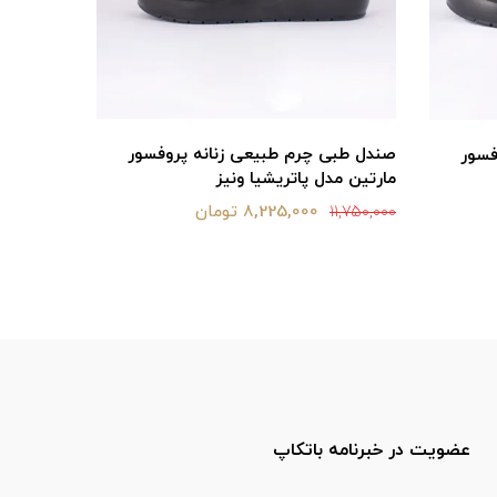
صندل طبی چرم طبیعی زنانه پروفسور
فسور
صندل زنانه 
مارتین مدل پاتریشیا ونیز
5,750,000
8,225,000 تومان
11,750,000
عضویت در خبرنامه باتکاپ