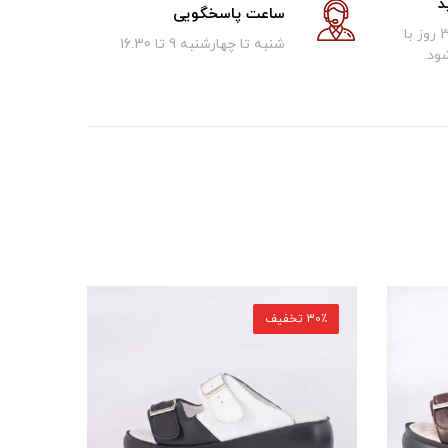
د
ساعت پاسخگویی
کالای فروخته شده تا 30 روز با
شنبه تا چهارشنبه 9 تا 16.30
ود.
30٪ تخفیف
30٪ تخفیف