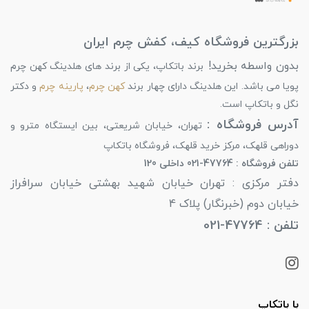
بزرگترین فروشگاه کیف، کفش چرم ایران
بدون واسطه بخرید!
برند باتکاپ، یکی از برند های هلدینگ کهن چرم
پویا می باشد. این هلدینگ دارای چهار برند
کهن چرم
،
پارینه چرم
و دکتر
نگل و باتکاپ است.
آدرس فروشگاه :
تهران، خیابان شریعتی، بین ایستگاه مترو و
دوراهی قلهک، مرکز خرید قلهک، فروشگاه باتکاپ
تلفن فروشگاه : 47764-021 داخلی 120
دفتر مرکزی : تهران خیابان شهید بهشتی خیابان سرافراز
خیابان دوم (خبرنگار) پلاک 4
تلفن : 47764-021
با باتکاپ