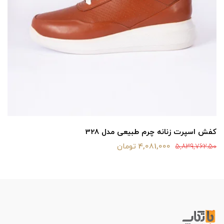
کفش اسپرت زنانه چرم طبیعی مدل 328
4,081,000 تومان
5,839,762.50