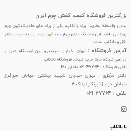
بزرگترین فروشگاه کیف، کفش چرم ایران
بدون واسطه بخرید!
برند باتکاپ، یکی از برند های هلدینگ کهن چرم
پویا می باشد. این هلدینگ دارای چهار برند
کهن چرم
،
پارینه چرم
و دکتر
نگل و باتکاپ است.
آدرس فروشگاه :
تهران، خیابان شریعتی، بین ایستگاه مترو و
دوراهی قلهک، مرکز خرید قلهک، فروشگاه باتکاپ
تلفن فروشگاه : 47764-021 داخلی 120
دفتر مرکزی : تهران خیابان شهید بهشتی خیابان سرافراز
خیابان دوم (خبرنگار) پلاک 4
تلفن : 47764-021
با باتکاپ