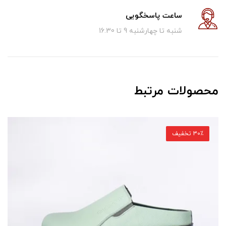
ساعت پاسخگویی
شنبه تا چهارشنبه 9 تا 16.30
محصولات مرتبط
30٪ تخفیف