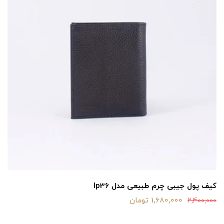
کیف پول جیبی چرم طبیعی مدل lp36
1,680,000 تومان
2,400,000