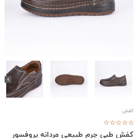
کفش
کفش طبی چرم طبیعی مردانه پروفسور