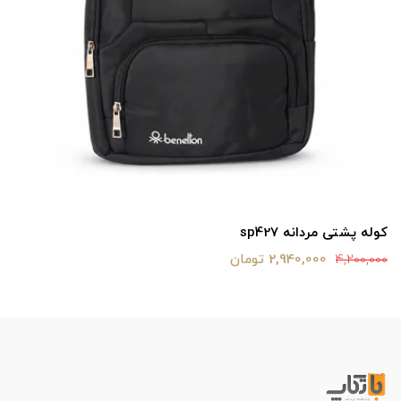
کوله پشتی مردانه sp427
2,940,000 تومان
4,200,000