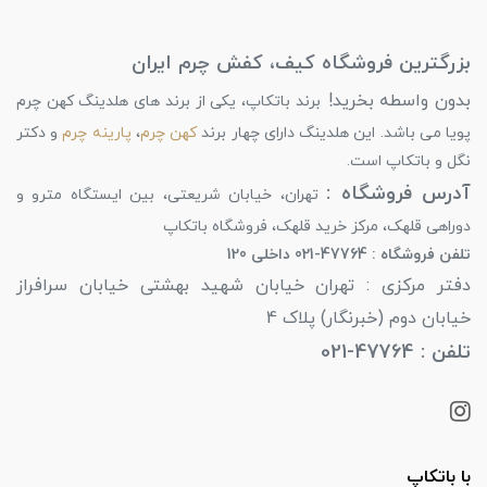
بزرگترین فروشگاه کیف، کفش چرم ایران
بدون واسطه بخرید!
برند باتکاپ، یکی از برند های هلدینگ کهن چرم
پویا می باشد. این هلدینگ دارای چهار برند
کهن چرم
،
پارینه چرم
و دکتر
نگل و باتکاپ است.
آدرس فروشگاه :
تهران، خیابان شریعتی، بین ایستگاه مترو و
دوراهی قلهک، مرکز خرید قلهک، فروشگاه باتکاپ
تلفن فروشگاه : 47764-021 داخلی 120
دفتر مرکزی : تهران خیابان شهید بهشتی خیابان سرافراز
خیابان دوم (خبرنگار) پلاک 4
تلفن : 47764-021
با باتکاپ