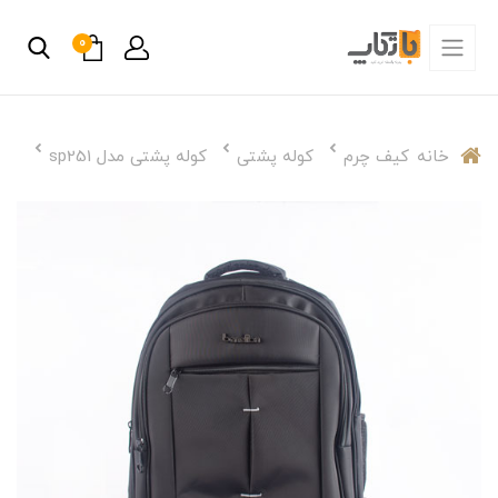
0
خانه
کیف چرم
کوله پشتی
کوله پشتی مدل sp251