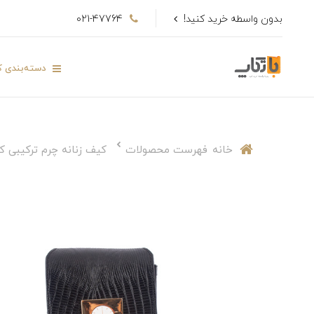
بدون واسطه خرید کنید!
021-47764
دسته‌بندی کا
خانه
فهرست محصولات
کیف زنانه چرم ترکیبی کد 43