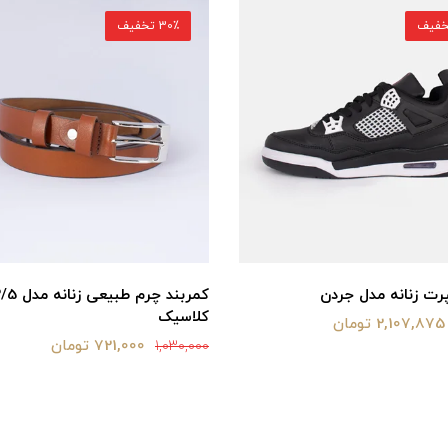
30٪ تخفیف
ت زنانه مدل جردن
کمربند چرم طبیعی زنانه
کلاسیک
2,107,875 تومان
721,000 تومان
1,030,000