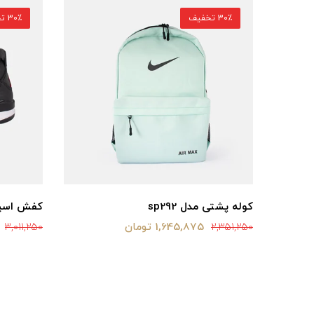
30٪ تخفیف
30٪ تخفیف
کوله پشتی مدل sp292
کفش اسپر
1,645,875 تومان
3,011,250
2,351,250