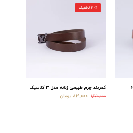
30٪ تخفیف
30٪ تخفیف
 مدل 2/5
کمربند چرم طبیعی زنانه مدل 3 کلاسیک
کلاسیک
819,000 تومان
1,170,000
1,040,000