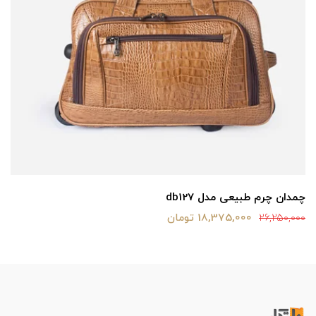
چمدان چرم طبیعی مدل db127
18,375,000 تومان
26,250,000