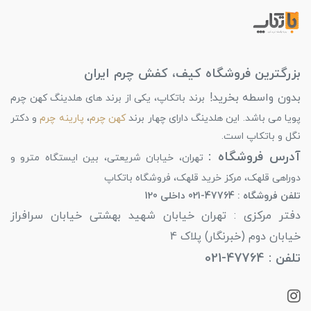
بزرگترین فروشگاه کیف، کفش چرم ایران
بدون واسطه بخرید!
برند باتکاپ، یکی از برند های هلدینگ کهن چرم
پویا می باشد. این هلدینگ دارای چهار برند
کهن چرم
،
پارینه چرم
و دکتر
نگل و باتکاپ است.
آدرس فروشگاه :
تهران، خیابان شریعتی، بین ایستگاه مترو و
دوراهی قلهک، مرکز خرید قلهک، فروشگاه باتکاپ
تلفن فروشگاه : 47764-021 داخلی 120
دفتر مرکزی : تهران خیابان شهید بهشتی خیابان سرافراز
خیابان دوم (خبرنگار) پلاک 4
تلفن : 47764-021