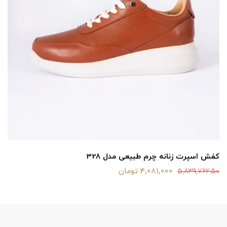
کفش اسپرت زنانه چرم طبیعی مدل 328
4,081,000 تومان
5,839,762.50