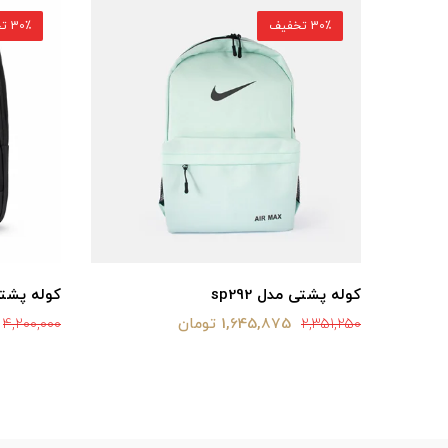
30٪ تخفیف
30٪ تخفیف
کوله پشتی مدل sp292
کوله پشتی م
1,645,875 تومان
4,200,000
2,351,250