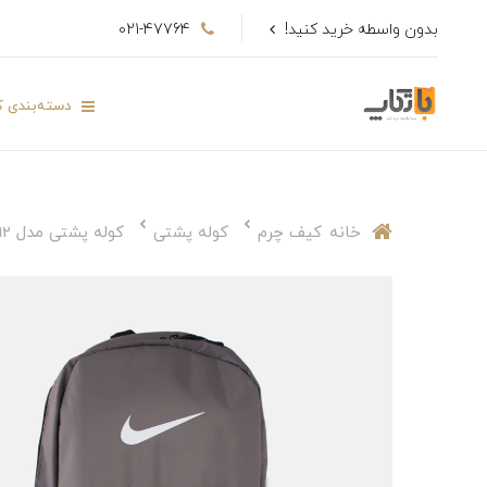
بدون واسطه خرید کنید!
021-47764
دسته‌بندی کا
خانه
کیف چرم
کوله پشتی
کوله پشتی مدل sp292