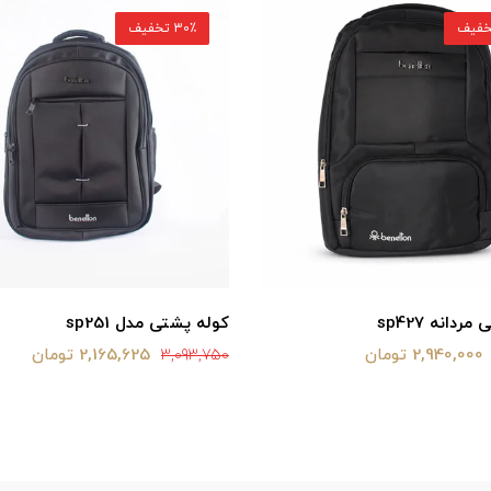
30٪ تخفیف
ردانه sp427
کوله پشتی مدل sp251
2,940,000 تومان
2,165,625 تومان
3,093,750