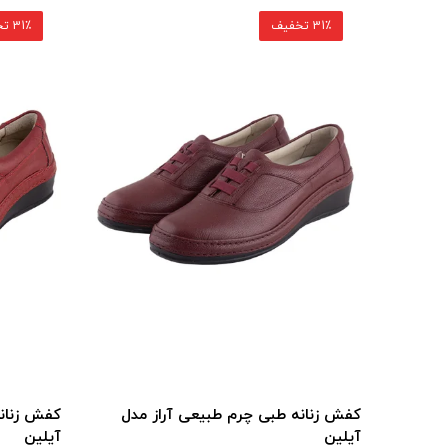
31٪ تخفیف
31٪ تخفیف
ا132
کفش زنانه طبی چرم طبیعی آراز مدل
کفش زنانه
آیلین
آیلین