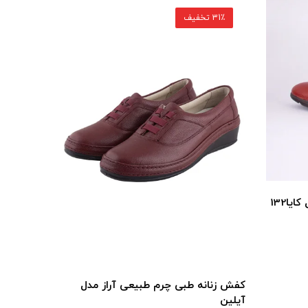
31٪ تخفیف
31٪ تخفیف
ا132
کفش زنانه طبی چرم طبیعی آراز مدل
کفش زنان
آیلین
آیلین