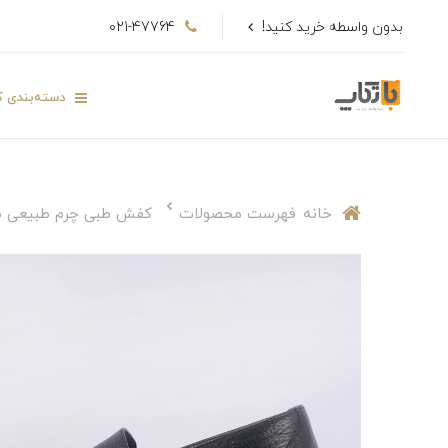
بدون واسطه خرید کنید!
021-47764
دسته‌بندی کا
خانه
فهرست محصولات
کفش طبی چرم طبیعی م