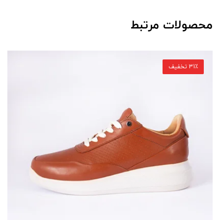
محصولات مرتبط
31٪ تخفیف