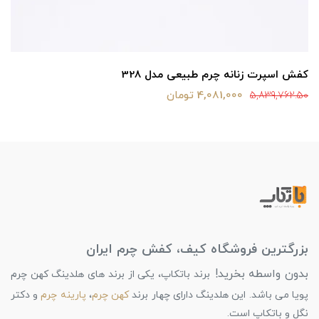
کفش اسپرت زنانه چرم طبیعی مدل 328
4,081,000 تومان
5,839,762.50
بزرگترین فروشگاه کیف، کفش چرم ایران
بدون واسطه بخرید!
برند باتکاپ، یکی از برند های هلدینگ کهن چرم
پویا می باشد. این هلدینگ دارای چهار برند
کهن چرم
،
پارینه چرم
و دکتر
نگل و باتکاپ است.