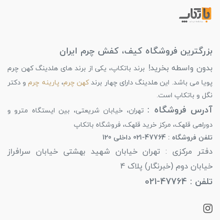
بزرگترین فروشگاه کیف، کفش چرم ایران
بدون واسطه بخرید!
برند باتکاپ، یکی از برند های هلدینگ کهن چرم
پویا می باشد. این هلدینگ دارای چهار برند
کهن چرم
،
پارینه چرم
و دکتر
نگل و باتکاپ است.
آدرس فروشگاه :
تهران، خیابان شریعتی، بین ایستگاه مترو و
دوراهی قلهک، مرکز خرید قلهک، فروشگاه باتکاپ
تلفن فروشگاه : 47764-021 داخلی 120
دفتر مرکزی : تهران خیابان شهید بهشتی خیابان سرافراز
خیابان دوم (خبرنگار) پلاک 4
تلفن : 47764-021