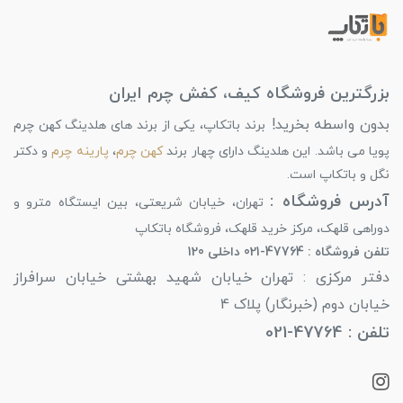
بزرگترین فروشگاه کیف، کفش چرم ایران
بدون واسطه بخرید!
برند باتکاپ، یکی از برند های هلدینگ کهن چرم
پویا می باشد. این هلدینگ دارای چهار برند
کهن چرم
،
پارینه چرم
و دکتر
نگل و باتکاپ است.
آدرس فروشگاه :
تهران، خیابان شریعتی، بین ایستگاه مترو و
دوراهی قلهک، مرکز خرید قلهک، فروشگاه باتکاپ
تلفن فروشگاه : 47764-021 داخلی 120
دفتر مرکزی : تهران خیابان شهید بهشتی خیابان سرافراز
خیابان دوم (خبرنگار) پلاک 4
تلفن : 47764-021