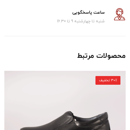
ساعت پاسخگویی
شنبه تا چهارشنبه 9 تا 16.30
محصولات مرتبط
30٪ تخفیف