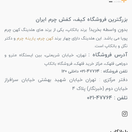
بزرگترین فروشگاه کیف، کفش چرم ایران
بدون واسطه بخرید!
برند باتکاپ، یکی از برند های هلدینگ کهن چرم
پویا می باشد. این هلدینگ دارای چهار برند
کهن چرم
،
پارینه چرم
و دکتر
نگل و باتکاپ است.
آدرس فروشگاه :
تهران، خیابان شریعتی، بین ایستگاه مترو و
دوراهی قلهک، مرکز خرید قلهک، فروشگاه باتکاپ
تلفن فروشگاه : 47764-021 داخلی 120
دفتر مرکزی : تهران خیابان شهید بهشتی خیابان سرافراز
خیابان دوم (خبرنگار) پلاک 4
تلفن : 47764-021
با باتکاپ