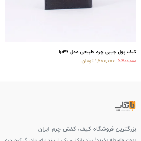
کیف پول جیبی چرم طبیعی مدل lp36
1,680,000 تومان
2,400,000
بزرگترین فروشگاه کیف، کفش چرم ایران
بدون واسطه بخرید!
برند باتکاپ، یکی از برند های هلدینگ کهن چرم