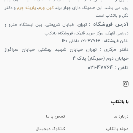
پویا می باشد. این هلدینگ دارای چهار برند
کهن چرم
،
پارینه چرم
و دکتر
نگل و باتکاپ است.
آدرس فروشگاه :
تهران، خیابان شریعتی، بین ایستگاه مترو و
دوراهی قلهک، مرکز خرید قلهک، فروشگاه باتکاپ
تلفن فروشگاه : 47764-021 داخلی 120
دفتر مرکزی : تهران خیابان شهید بهشتی خیابان سرافراز
خیابان دوم (خبرنگار) پلاک 4
تلفن : 47764-021
با باتکاپ
درباره ما
تماس با ما
مجله باتکاپ
کاتالوگ دیجیتال