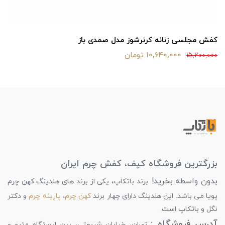
کفش مجلسی زنانه کرنرشوز مدل صمدی باز
10,640,000 تومان
15,200,000
بزرگترین فروشگاه کیف، کفش چرم ایران
بدون واسطه بخرید!
برند باتکاپ، یکی از برند های هلدینگ کهن چرم
پویا می باشد. این هلدینگ دارای چهار برند
کهن چرم
،
پارینه چرم
و دکتر
نگل و باتکاپ است.
آدرس فروشگاه :
تهران، خیابان شریعتی، بین ایستگاه مترو و