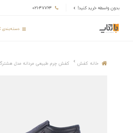
بدون واسطه خرید کنید!
021-47764
دسته‌بندی کا
خانه
کفش
کفش چرم طبیعی مردانه مدل هشتر