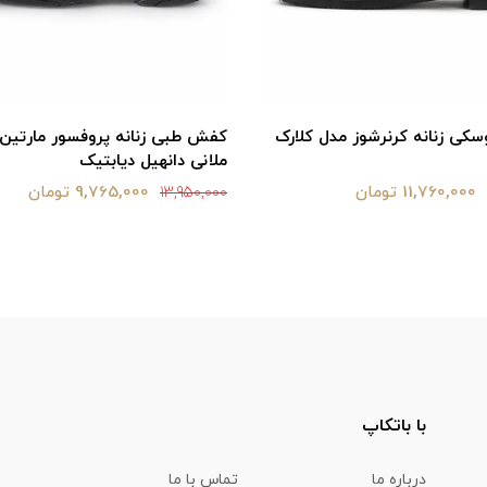
ی زنانه کرنرشوز مدل کلارک
کفش طبی زنانه پروفسور مارتین
ملانی دانهیل دیابتیک
11,760,000 تومان
9,765,000 تومان
13,950,000
با باتکاپ
درباره ما
تماس با ما