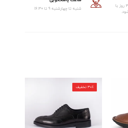
ساعت پاسخگویی
کالای فروخته شده تا 30 روز با
شنبه تا چهارشنبه 9 تا 16.30
ود.
30٪ تخفیف
30٪ تخفیف