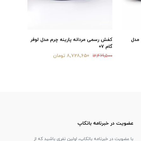
 مدل
کفش رسمی مردانه پارينه چرم مدل لوفر
کفش رسمی
گام 07
گام 07
8,728,650 تومان
12,469,500
12,469,500
عضویت در خبرنامه باتکاپ
با عضویت در خبرنامه باتکاپ، اولین نفری باشید که از