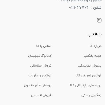
خیابان دوم (خبرنگار) پلاک 4
تلفن : 47764-021
با باتکاپ
درباره ما
تماس با ما
مجله باتکاپ
کاتالوگ دیجیتال
پذیرش نمایندگی
فروش سازمانی
قوانین تعویض کالا
قوانین و مقررات
رویه های بازگردانی کالا
پرسش های متداول
رهگیری پستی
فروش اقساطی