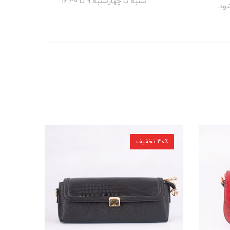
شنبه تا چهارشنبه 9 تا 16.30
ود.
30٪ تخفیف
30٪ تخفیف