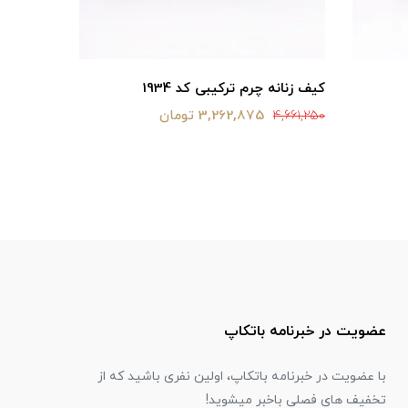
کیف زنانه چرم ترکیبی کد 1934
عسلی
3,262,875 تومان
4,661,250
4,331,250
عضویت در خبرنامه باتکاپ
با عضویت در خبرنامه باتکاپ، اولین نفری باشید که از
تخفیف های فصلی باخبر میشوید!