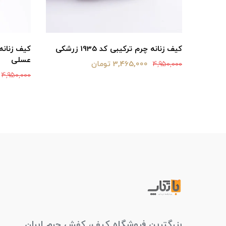
کیف زنانه چرم ترکیبی کد 1935 زرشکی
عسلی
3,465,000 تومان
4,950,000
4,950,000
بزرگترین فروشگاه کیف، کفش چرم ایران