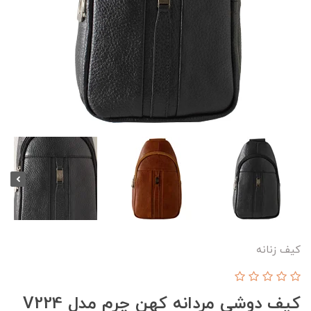
کیف زنانه
کیف دوشی مردانه کهن چرم مدل V224