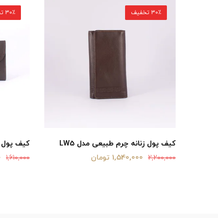
30٪ تخفیف
30٪ تخفیف
ا132
کیف پول زنانه چرم طبیعی مدل LW5
کیف پول زن
1,540,000 تومان
0
1,610,000
2,200,000