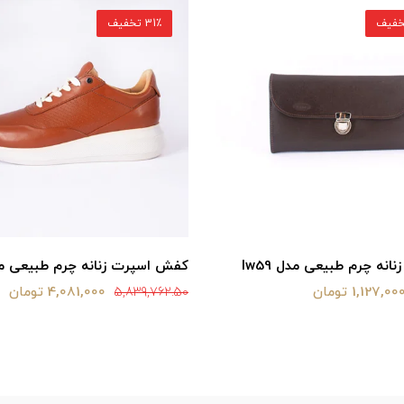
31٪ تخفیف
انه چرم طبیعی مدل lw59
کفش اسپرت زنانه چرم طبیعی مدل 
1,127,00 تومان
4,081,000 تومان
5,839,762.50