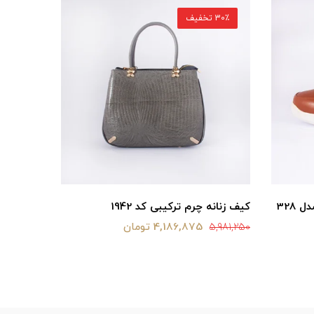
30٪ تخفیف
30٪ تخفیف
328
کیف زنانه چرم ترکیبی کد 1942
کیف پول چ
4,186,875 تومان
4,000,000
5,981,250