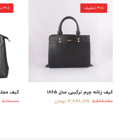
30٪ تخفیف
30٪ تخفیف
کیف زنانه چرم ترکیبی مدل 1865
کیف مجلسی 
3,898,125 تومان
5,610,000
5,568,750