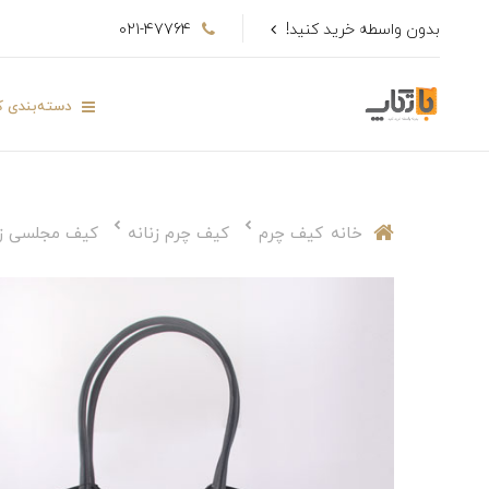
بدون واسطه خرید کنید!
021-47764
دسته‌بندی کا
خانه
کیف چرم
کیف چرم زنانه
کیف مجلسی زن