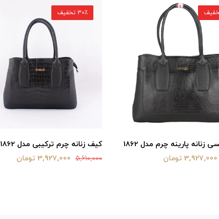
30٪ تخفیف
زنانه پارینه چرم مدل 1862
کیف زنانه چرم ترکیبی مدل 1862
3,927,000 تومان
3,927,000 تومان
5,610,000