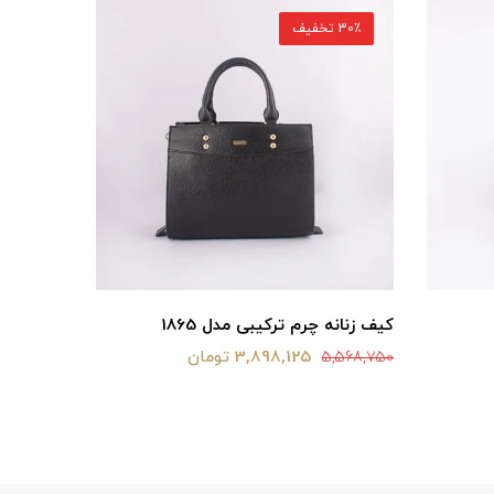
30٪ تخفیف
30٪ تخفیف
کیف زنانه چرم ترکیبی مدل 1865
کیف مجلسی
3,898,125 تومان
5,610,000
5,568,750