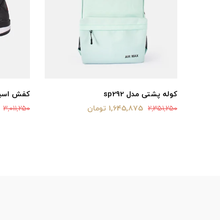
کوله پشتی مدل sp292
کفش اسپر
1,645,875 تومان
3,011,250
2,351,250