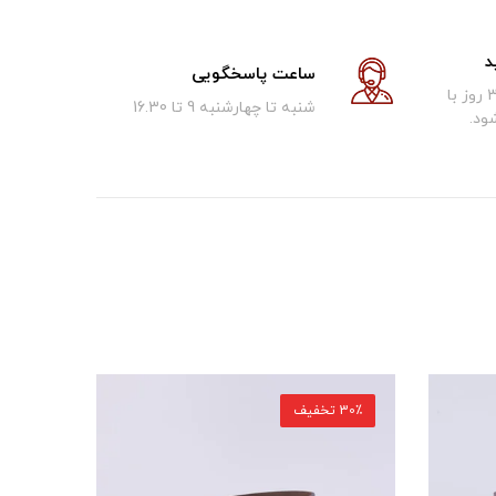
د
ساعت پاسخگویی
کالای فروخته شده تا 30 روز با
شنبه تا چهارشنبه 9 تا 16.30
ود.
30٪ تخفیف
30٪ تخفیف