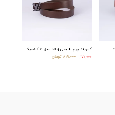
 مدل 2/5
کمربند چرم طبیعی زنانه مدل 3 کلاسیک
کلاسیک
819,000 تومان
1,170,000
1,040,000