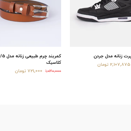
ت زنانه مدل جردن
کمربند چرم طبیعی زنانه
کلاسیک
2,107,875 تومان
721,000 تومان
1,030,000