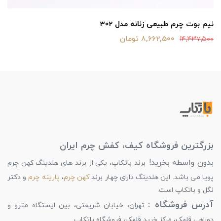
نیم بوت چرم طبیعی زنانه مدل 302
8,662,500 تومان
14,437,500
بزرگترین فروشگاه کیف، کفش چرم ایران
بدون واسطه بخرید!
برند باتکاپ، یکی از برند های هلدینگ کهن چرم
پویا می باشد. این هلدینگ دارای چهار برند
کهن چرم
،
پارینه چرم
و دکتر
نگل و باتکاپ است.
آدرس فروشگاه :
تهران، خیابان شریعتی، بین ایستگاه مترو و
دوراهی قلهک، مرکز خرید قلهک، فروشگاه باتکاپ