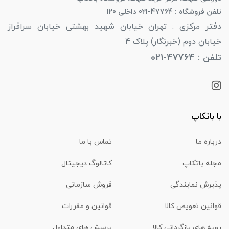
تلفن فروشگاه : 47764-021 داخلی 120
دفتر مرکزی : تهران خیابان شهید بهشتی خیابان سرافراز
خیابان دوم (خبرنگار) پلاک 4
تلفن : 47764-021
با باتکاپ
درباره ما
تماس با ما
مجله باتکاپ
کاتالوگ دیجیتال
پذیرش نمایندگی
فروش سازمانی
قوانین تعویض کالا
قوانین و مقررات
رویه های بازگردانی کالا
پرسش های متداول