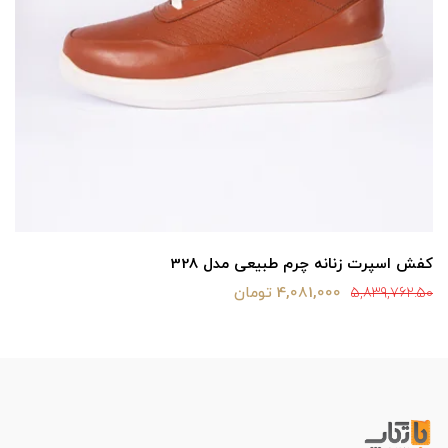
کفش اسپرت زنانه چرم طبیعی مدل 328
4,081,000 تومان
5,839,762.50