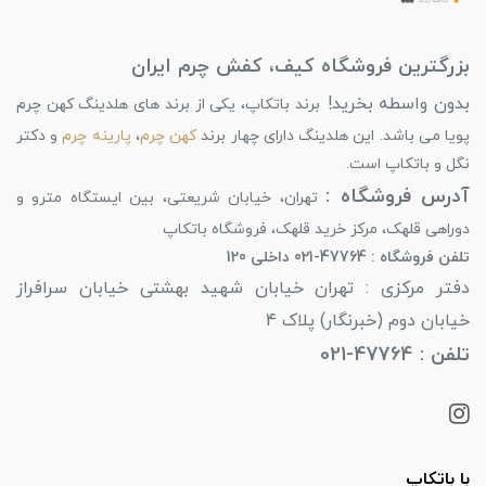
بزرگترین فروشگاه کیف، کفش چرم ایران
بدون واسطه بخرید!
برند باتکاپ، یکی از برند های هلدینگ کهن چرم
پویا می باشد. این هلدینگ دارای چهار برند
کهن چرم
،
پارینه چرم
و دکتر
نگل و باتکاپ است.
آدرس فروشگاه :
تهران، خیابان شریعتی، بین ایستگاه مترو و
دوراهی قلهک، مرکز خرید قلهک، فروشگاه باتکاپ
تلفن فروشگاه : 47764-021 داخلی 120
دفتر مرکزی : تهران خیابان شهید بهشتی خیابان سرافراز
خیابان دوم (خبرنگار) پلاک 4
تلفن : 47764-021
با باتکاپ