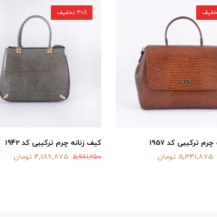
30٪ تخفیف
رم ترکیبی کد 1957
کیف زنانه چرم ترکیبی کد 1942
5,341,875 تومان
4,186,875 تومان
5,981,250