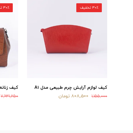
30٪ تخفیف
30٪ تخفیف
18
کیف لوازم آرایش چرم طبیعی مدل A1
کیف زنانه چ
808,500 تومان
7,631,250
1,155,000