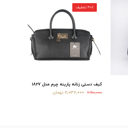
30٪ تخفیف
30٪ تخفیف
کیف دستی زنانه پارینه چرم مدل 1827
کیف مجلسی
2,037,000 تومان
5,610,000
2,910,000