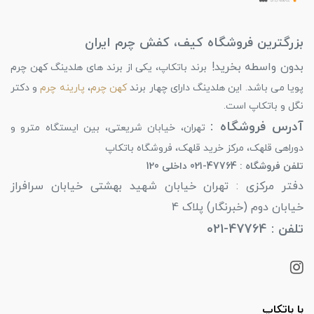
بزرگترین فروشگاه کیف، کفش چرم ایران
بدون واسطه بخرید!
برند باتکاپ، یکی از برند های هلدینگ کهن چرم
پویا می باشد. این هلدینگ دارای چهار برند
کهن چرم
،
پارینه چرم
و دکتر
نگل و باتکاپ است.
آدرس فروشگاه :
تهران، خیابان شریعتی، بین ایستگاه مترو و
دوراهی قلهک، مرکز خرید قلهک، فروشگاه باتکاپ
تلفن فروشگاه : 47764-021 داخلی 120
دفتر مرکزی : تهران خیابان شهید بهشتی خیابان سرافراز
خیابان دوم (خبرنگار) پلاک 4
تلفن : 47764-021
با باتکاپ