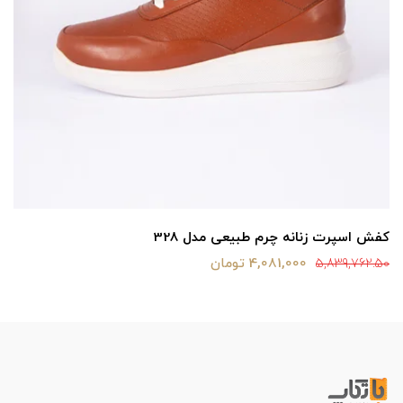
کفش اسپرت زنانه چرم طبیعی مدل 328
4,081,000 تومان
5,839,762.50