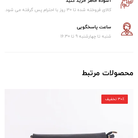
آسوده خاطر خرید کنید
کالای فروخته شده تا 30 روز با احترام پس گرفته می شود.
ساعت پاسخگویی
شنبه تا چهارشنبه 9 تا 16.30
محصولات مرتبط
30٪ تخفیف