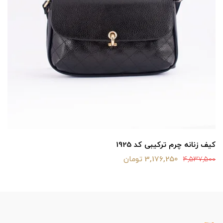
کیف زنانه چرم ترکیبی کد 1925
3,176,250 تومان
4,537,500