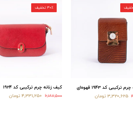
30٪ تخفیف
کیف زنانه چرم ترکیبی کد 1924
 ترکیبی کد 1943 قهوه‌ای
4,331,250 تومان
3,320,625 تومان
6,187,500