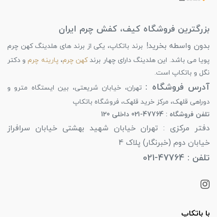
بزرگترین فروشگاه کیف، کفش چرم ایران
بدون واسطه بخرید!
برند باتکاپ، یکی از برند های هلدینگ کهن چرم
پویا می باشد. این هلدینگ دارای چهار برند
کهن چرم
،
پارینه چرم
و دکتر
نگل و باتکاپ است.
آدرس فروشگاه :
تهران، خیابان شریعتی، بین ایستگاه مترو و
دوراهی قلهک، مرکز خرید قلهک، فروشگاه باتکاپ
تلفن فروشگاه : 47764-021 داخلی 120
دفتر مرکزی : تهران خیابان شهید بهشتی خیابان سرافراز
خیابان دوم (خبرنگار) پلاک 4
تلفن : 47764-021
با باتکاپ