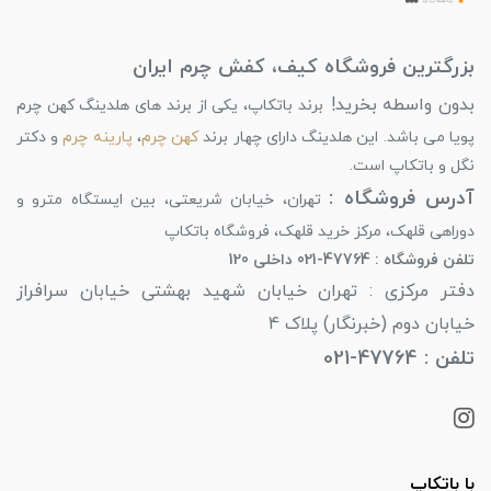
بزرگترین فروشگاه کیف، کفش چرم ایران
بدون واسطه بخرید!
برند باتکاپ، یکی از برند های هلدینگ کهن چرم
پویا می باشد. این هلدینگ دارای چهار برند
کهن چرم
،
پارینه چرم
و دکتر
نگل و باتکاپ است.
آدرس فروشگاه :
تهران، خیابان شریعتی، بین ایستگاه مترو و
دوراهی قلهک، مرکز خرید قلهک، فروشگاه باتکاپ
تلفن فروشگاه : 47764-021 داخلی 120
دفتر مرکزی : تهران خیابان شهید بهشتی خیابان سرافراز
خیابان دوم (خبرنگار) پلاک 4
تلفن : 47764-021
با باتکاپ