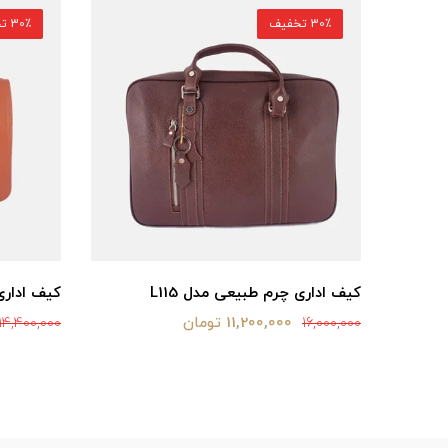
30٪ تخفیف
30٪ تخفیف
کیف اداری چرم طبیعی مدل L115
کیف اداری 
11,200,000 تومان
14,400,000
16,000,000