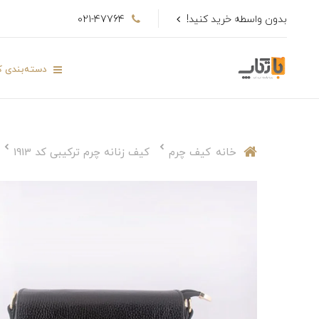
بدون واسطه خرید کنید!
021-47764
دسته‌بندی کا
خانه
کیف چرم
کیف زنانه چرم ترکیبی کد 1913