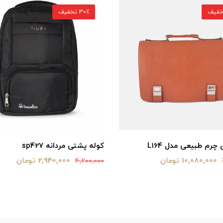
30٪ تخفیف
چرم طبیعی مدل L164
کوله پشتی مردانه sp427
10,080,000 تومان
2,940,000 تومان
4,200,000