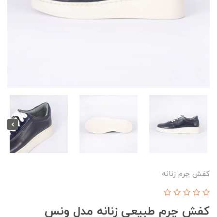
کفش چرم زنانه
کفش چرم طبیعی زنانه مدل ونس