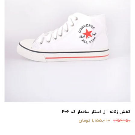
کفش زنانه آل استار ساقدار کد 402
1,155,000 تومان
1,656,250