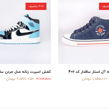
30٪ تخفیف
آل استار ساقدار کد 402
کفش اسپرت زنانه مدل جردن ساق
1,155,000 تومان
2,598,750 تومان
3,712,500