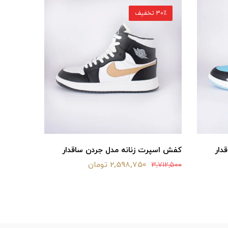
30٪ تخفیف
30٪ تخفیف
دار
کفش اسپرت زنانه مدل جردن ساقدار
کفش اسپر
2,598,750 تومان
3,712,500
3,712,500