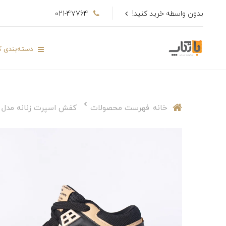
بدون واسطه خرید کنید!
021-47764
دسته‌بندی کا
خانه
فهرست محصولات
کفش اسپرت زنانه مدل 