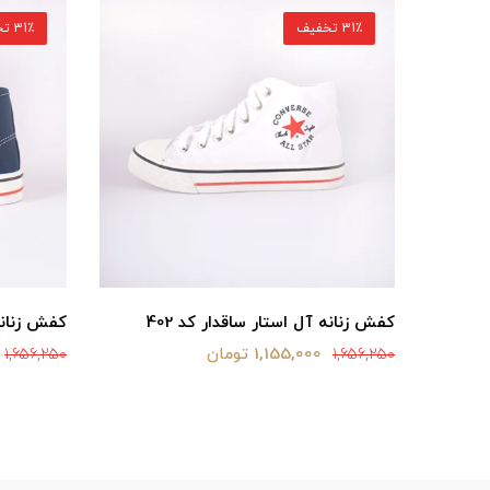
31٪ تخفیف
31٪ تخفیف
کفش زنانه آل استار ساقدار کد 402
کفش زنانه 
1,155,000 تومان
1,656,250
1,656,250