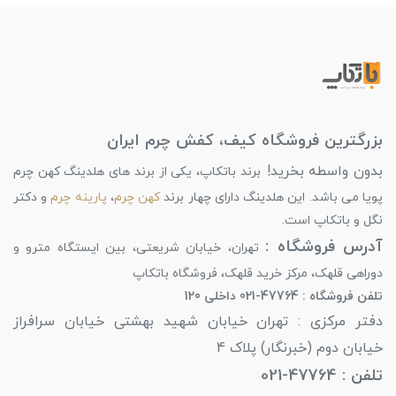
بزرگترین فروشگاه کیف، کفش چرم ایران
بدون واسطه بخرید!
برند باتکاپ، یکی از برند های هلدینگ کهن چرم
پویا می باشد. این هلدینگ دارای چهار برند
کهن چرم
،
پارینه چرم
و دکتر
نگل و باتکاپ است.
آدرس فروشگاه :
تهران، خیابان شریعتی، بین ایستگاه مترو و
دوراهی قلهک، مرکز خرید قلهک، فروشگاه باتکاپ
تلفن فروشگاه : 47764-021 داخلی 120
دفتر مرکزی : تهران خیابان شهید بهشتی خیابان سرافراز
خیابان دوم (خبرنگار) پلاک 4
تلفن : 47764-021