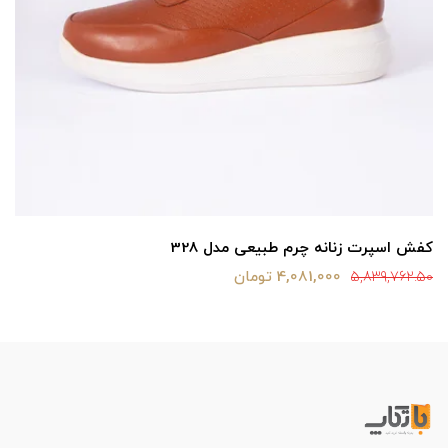
کفش اسپرت زنانه چرم طبیعی مدل 328
4,081,000 تومان
5,839,762.50