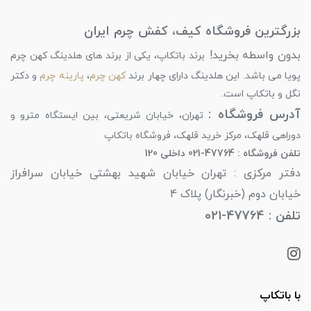
بزرگترین فروشگاه کیف، کفش چرم ایران
بدون واسطه بخرید!
برند باتکاپ، یکی از برند های هلدینگ کهن چرم
پویا می باشد. این هلدینگ دارای چهار برند
کهن چرم
،
پارینه چرم
و دکتر
نگل و باتکاپ است.
آدرس فروشگاه :
تهران، خیابان شریعتی، بین ایستگاه مترو و
دوراهی قلهک، مرکز خرید قلهک، فروشگاه باتکاپ
تلفن فروشگاه : 47764-021 داخلی 120
دفتر مرکزی : تهران خیابان شهید بهشتی خیابان سرافراز
خیابان دوم (خبرنگار) پلاک 4
تلفن : 47764-021
با باتکاپ