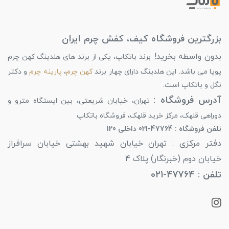
بزرگترین فروشگاه کیف، کفش چرم ایران
بدون واسطه بخرید!
برند باتکاپ، یکی از برند های هلدینگ کهن چرم
پویا می باشد. این هلدینگ دارای چهار برند
کهن چرم
،
پارینه چرم
و دکتر
نگل و باتکاپ است.
آدرس فروشگاه :
تهران، خیابان شریعتی، بین ایستگاه مترو و
دوراهی قلهک، مرکز خرید قلهک، فروشگاه باتکاپ
تلفن فروشگاه : 47764-021 داخلی 120
دفتر مرکزی : تهران خیابان شهید بهشتی خیابان سرافراز
خیابان دوم (خبرنگار) پلاک 4
تلفن : 47764-021