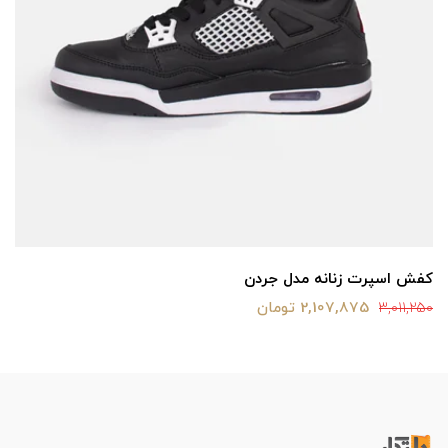
کفش اسپرت زنانه مدل جردن
2,107,875 تومان
3,011,250