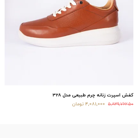
کفش اسپرت زنانه چرم طبیعی مدل 328
4,081,000 تومان
5,839,762.50