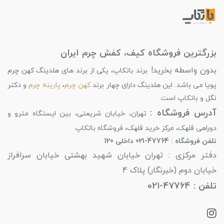
بزرگترین فروشگاه کیف، کفش چرم ایران
بدون واسطه بخرید!
برند باتکاپ، یکی از برند های هلدینگ کهن چرم
پویا می باشد. این هلدینگ دارای چهار برند
کهن چرم
،
پارینه چرم
و دکتر
نگل و باتکاپ است.
آدرس فروشگاه :
تهران، خیابان شریعتی، بین ایستگاه مترو و
دوراهی قلهک، مرکز خرید قلهک، فروشگاه باتکاپ
تلفن فروشگاه : 47764-021 داخلی 120
دفتر مرکزی : تهران خیابان شهید بهشتی خیابان سرافراز
خیابان دوم (خبرنگار) پلاک 4
تلفن : 47764-021