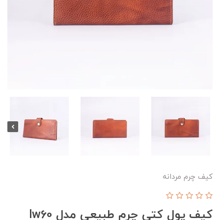
کیف چرم مردانه
کیف پول کتی چرم طبیعی مدل lw60