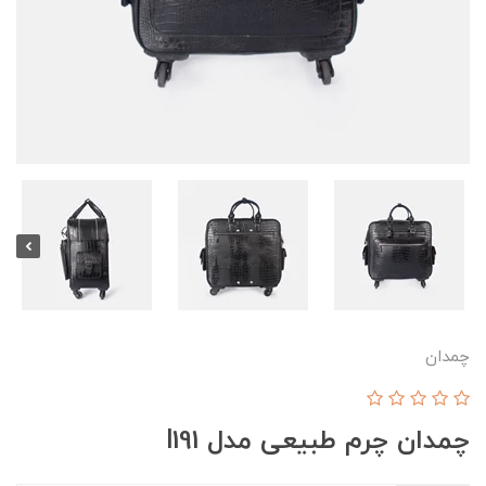
چمدان
چمدان چرم طبیعی مدل l191