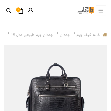
0
خانه
کیف چرم
چمدان
چمدان چرم طبیعی مدل l191