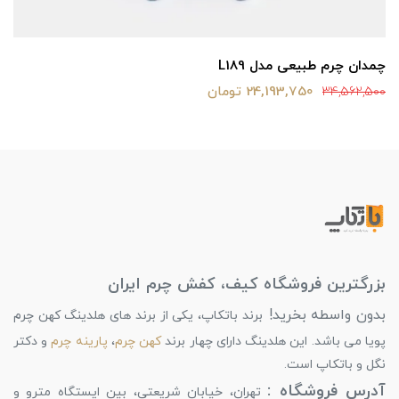
چمدان چرم طبیعی مدل L189
24,193,750 تومان
34,562,500
بزرگترین فروشگاه کیف، کفش چرم ایران
بدون واسطه بخرید!
برند باتکاپ، یکی از برند های هلدینگ کهن چرم
پویا می باشد. این هلدینگ دارای چهار برند
کهن چرم
،
پارینه چرم
و دکتر
نگل و باتکاپ است.
آدرس فروشگاه :
تهران، خیابان شریعتی، بین ایستگاه مترو و