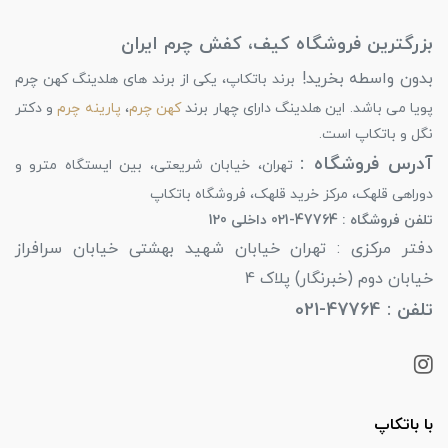
بزرگترین فروشگاه کیف، کفش چرم ایران
بدون واسطه بخرید!
برند باتکاپ، یکی از برند های هلدینگ کهن چرم
پویا می باشد. این هلدینگ دارای چهار برند
کهن چرم
،
پارینه چرم
و دکتر
نگل و باتکاپ است.
آدرس فروشگاه :
تهران، خیابان شریعتی، بین ایستگاه مترو و
دوراهی قلهک، مرکز خرید قلهک، فروشگاه باتکاپ
تلفن فروشگاه : 47764-021 داخلی 120
دفتر مرکزی : تهران خیابان شهید بهشتی خیابان سرافراز
خیابان دوم (خبرنگار) پلاک 4
تلفن : 47764-021
با باتکاپ