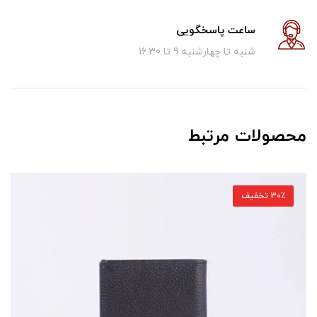
ساعت پاسخگویی
شنبه تا چهارشنبه 9 تا 16.30
محصولات مرتبط
30٪ تخفیف