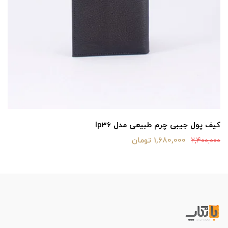
کیف پول جیبی چرم طبیعی مدل lp36
1,680,000 تومان
2,400,000